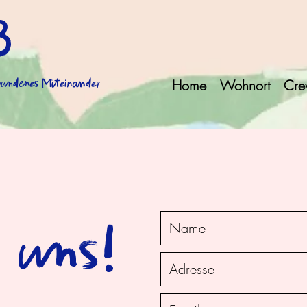
B
rbundenes Miteinander
Home
Wohnort
Cr
 uns!