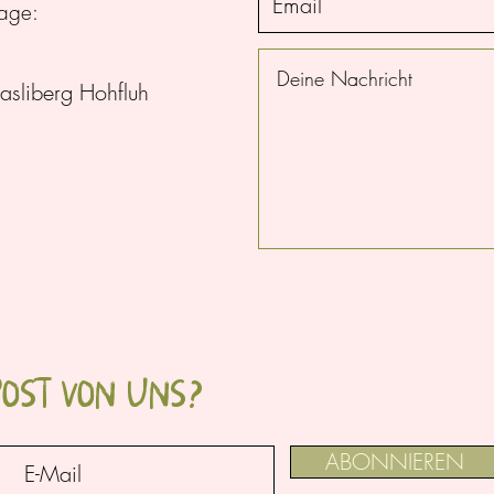
rage:
sliberg Hohfluh
POST VON UNS?
ABONNIEREN