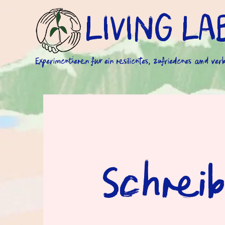
LIVING LA
Experimentieren fur ein resilientes, zufriedenes & ve
Schreib